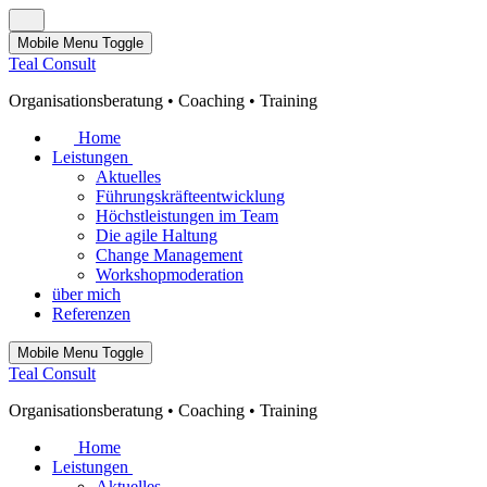
Mobile Menu Toggle
Teal Con­sult
Or­ga­ni­sa­ti­ons­be­ra­tung • Coa­ching • Trai­ning
Home
Leistungen
Aktuelles
Führungskräfteentwicklung
Höchstleistungen im Team
Die agile Haltung
Change Management
Workshopmoderation
über mich
Referenzen
Mobile Menu Toggle
Teal Con­sult
Or­ga­ni­sa­ti­ons­be­ra­tung • Coa­ching • Trai­ning
Home
Leistungen
Aktuelles