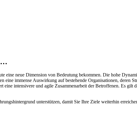
ng…
r heute eine neue Dimension von Bedeutung bekommen. Die hohe Dynami
aben eine immense Auswirkung auf bestehende Organisationen, deren St
 eine intensivere und agile Zusammenarbeit der Betroffenen. Es gilt 
rungs­hin­ter­grund unterstützen, damit Sie Ihre Ziele weiterhin errei