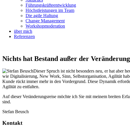
Führungskräfteentwicklung
Höchstleistungen im Team
Die agile Haltung
Change Management
Workshopmoderation
über mich
Referenzen
Nichts hat Bestand außer der Veränderu
Dieser Spruch ist nicht besonders neu, er hat abe
wie Digitalisierung, New Work, Sinn, Selbstorganisation, Agilität h
Kunde rückt immer mehr in den Vordergrund. Diese Dynamik erfordert
Agilität zu entfalten.
Auf dieser Veränderungsreise möchte ich Sie mit meinem brei­ten Erfah
sind.
Stefan Beusch
Kontakt